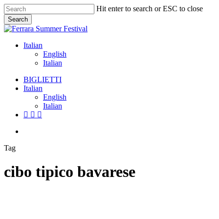
Skip
Hit enter to search or ESC to close
to
Search
main
Close
content
Search
Italian
English
Italian
Menu
BIGLIETTI
Italian
English
Italian
facebook
youtube
instagram
Menu
Tag
cibo tipico bavarese