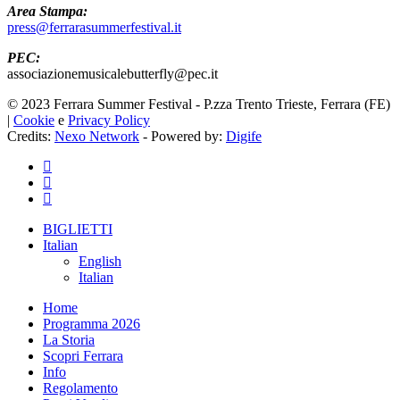
Area Stampa:
press@ferrarasummerfestival.it
PEC:
associazionemusicalebutterfly@pec.it
© 2023 Ferrara Summer Festival - P.zza Trento Trieste, Ferrara (FE)
|
Cookie
e
Privacy Policy
Credits:
Nexo Network
- Powered by:
Digife
facebook
youtube
instagram
Close
BIGLIETTI
Menu
Italian
English
Italian
Home
Programma 2026
La Storia
Scopri Ferrara
Info
Regolamento