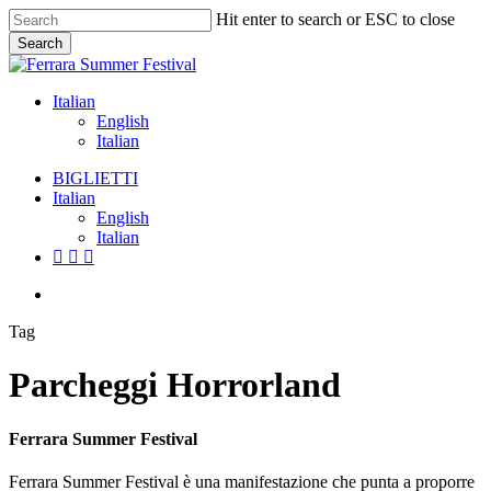
Skip
Hit enter to search or ESC to close
to
Search
main
Close
content
Search
Italian
English
Italian
Menu
BIGLIETTI
Italian
English
Italian
facebook
youtube
instagram
Menu
Tag
Parcheggi Horrorland
Ferrara Summer Festival
Ferrara Summer Festival è una manifestazione che punta a proporre