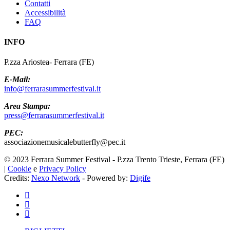
Contatti
Accessibilità
FAQ
INFO
P.zza Ariostea- Ferrara (FE)
E-Mail:
info@ferrarasummerfestival.it
Area Stampa:
press@ferrarasummerfestival.it
PEC:
associazionemusicalebutterfly@pec.it
© 2023 Ferrara Summer Festival - P.zza Trento Trieste, Ferrara (FE)
|
Cookie
e
Privacy Policy
Credits:
Nexo Network
- Powered by:
Digife
facebook
youtube
instagram